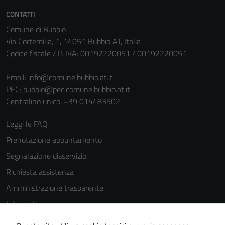
CONTATTI
Comune di Bubbio
Via Cortemilia, 1, 14051 Bubbio AT, Italia
Codice fiscale / P. IVA: 00192220051 / 00192220051
Email:
info@comune.bubbio.at.it
PEC:
bubbio@pec.comune.bubbio.at.it
Tecnici
Centralino unico: +39 014483502
Questi cookie
sono necessari
Leggi le FAQ
per il
Prenotazione appuntamento
funzionamento
del sito e non
Segnalazione disservizio
possono
Richiesta assistenza
essere
Amministrazione trasparente
disabilitati.
Questi cookie
Informativa privacy
non raccolgono
Cookie Policy
informazioni