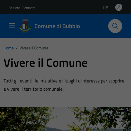
Vai ai contenuti
Vai al footer
ITA
Regione Piemonte
Lingua attiva:
Comune di Bubbio
Home
/
Vivere Il Comune
Vivere il Comune
Tutti gli eventi, le iniziative e i luoghi d’interesse per scoprire
e vivere il territorio comunale.