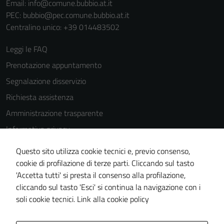
Email:
info@comune.bubbio.at.it
PEC:
bubbio@pec.comune.bubbio.at.it
Centralino unico: +39 014483502
Leggi le FAQ
Prenotazione appuntamento
Segnalazione disservizio
Richiesta assistenza
Amministrazione trasparente
Informativa privacy
Cookie Policy
Questo sito utilizza cookie tecnici e, previo consenso,
Note legali
cookie di profilazione di terze parti. Cliccando sul tasto
'Accetta tutti' si presta il consenso alla profilazione,
Dichiarazione di accessibilità
cliccando sul tasto 'Esci' si continua la navigazione con i
Piano di miglioramento del sito
soli cookie tecnici.
Link alla cookie policy