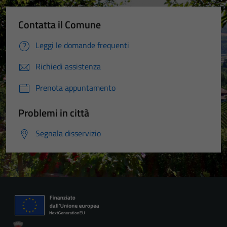
Contatta il Comune
Leggi le domande frequenti
Richiedi assistenza
Prenota appuntamento
Problemi in città
Segnala disservizio
Tecnici
Questi cookie
sono necessari
per il
funzionamento