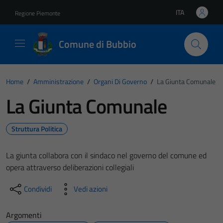
Vai ai contenuti
Vai al footer
ITA
Regione Piemonte
Lingua attiva:
Comune di Bubbio
Home
/
Amministrazione
/
Organi Di Governo
/
La Giunta Comunale
La Giunta Comunale
Struttura Politica
La giunta collabora con il sindaco nel governo del comune ed
opera attraverso deliberazioni collegiali
Condividi
Vedi azioni
Argomenti