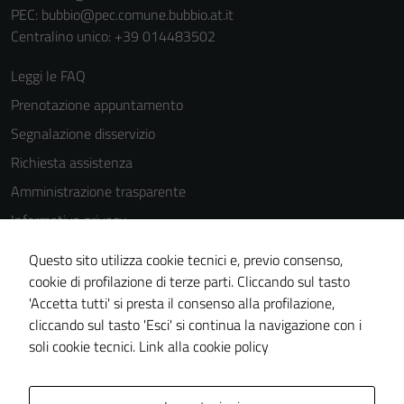
PEC:
bubbio@pec.comune.bubbio.at.it
Centralino unico: +39 014483502
Leggi le FAQ
Prenotazione appuntamento
Segnalazione disservizio
Richiesta assistenza
Amministrazione trasparente
Informativa privacy
Cookie Policy
Questo sito utilizza cookie tecnici e, previo consenso,
Note legali
cookie di profilazione di terze parti. Cliccando sul tasto
'Accetta tutti' si presta il consenso alla profilazione,
Dichiarazione di accessibilità
cliccando sul tasto 'Esci' si continua la navigazione con i
Piano di miglioramento del sito
soli cookie tecnici.
Link alla cookie policy