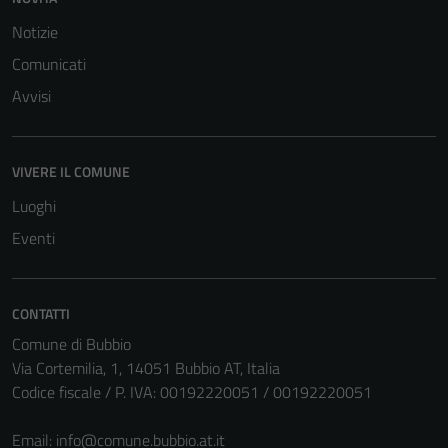
possono
Notizie
essere
Comunicati
disabilitati.
Questi cookie
Avvisi
non raccolgono
informazioni
personali.
VIVERE IL COMUNE
Luoghi
Eventi
CONTATTI
Comune di Bubbio
Via Cortemilia, 1, 14051 Bubbio AT, Italia
Codice fiscale / P. IVA: 00192220051 / 00192220051
Email:
info@comune.bubbio.at.it