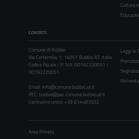
Cultura 
Educazio
CONTATTI
Comune di Bubbio
Leggi le
Via Cortemilia, 1, 14051 Bubbio AT, Italia
Prenota
Codice fiscale / P. IVA: 00192220051 /
Segnalazi
00192220051
Richiest
Email:
info@comune.bubbio.at.it
PEC:
bubbio@pec.comune.bubbio.at.it
Centralino unico: +39 014483502
Area Privata