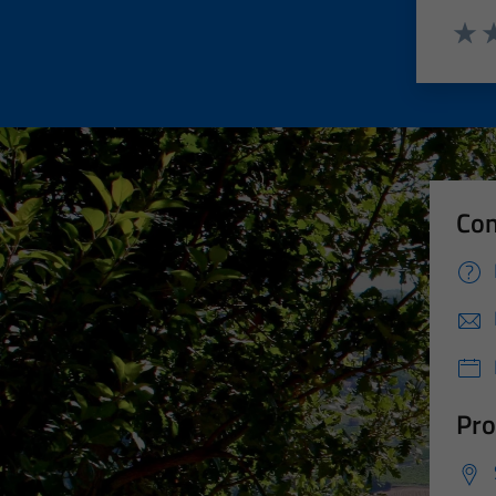
Valut
Va
Con
Pro