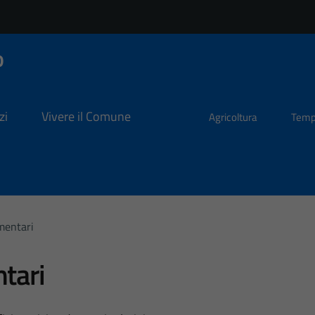
o
zi
Vivere il Comune
Agricoltura
Temp
imentari
tari