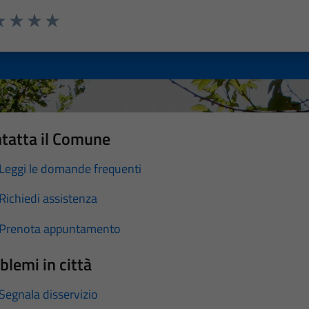
a 1 stelle su 5
luta 2 stelle su 5
Valuta 3 stelle su 5
Valuta 4 stelle su 5
Valuta 5 stelle su 5
tatta il Comune
Leggi le domande frequenti
Richiedi assistenza
Prenota appuntamento
blemi in città
Segnala disservizio