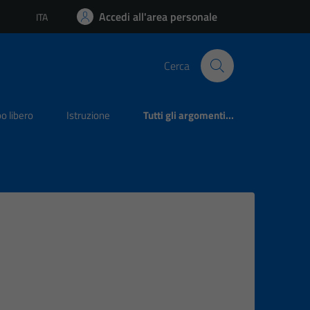
Accedi all'area personale
ITA
Lingua attiva:
Cerca
o libero
Istruzione
Tutti gli argomenti...