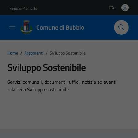
Vai ai contenuti
Vai al footer
ITA
Regione Piemonte
Lingua attiva:
Comune di Bubbio
Home
/
Argomenti
/
Sviluppo Sostenibile
Sviluppo Sostenibile
Dettagli dell'argomento
Servizi comunali, documenti, uffici, notizie ed eventi
relativi a Sviluppo sostenibile