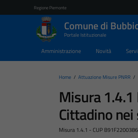
Vai ai contenuti
Vai al footer
Regione Piemonte
Comune di Bubbi
Portale Istituzionale
Amministrazione
Novità
Servi
Home
/
Attuazione Misure PNRR
/
Misura 1.4.1 
Cittadino nei 
Misura 1.4.1 - CUP B91F2200386000