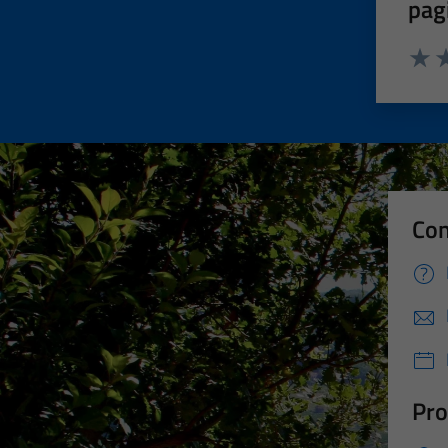
pag
Valut
Va
Con
Pro