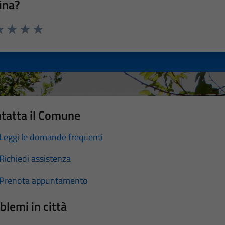
ina?
a 1 stelle su 5
luta 2 stelle su 5
Valuta 3 stelle su 5
Valuta 4 stelle su 5
Valuta 5 stelle su 5
tatta il Comune
Leggi le domande frequenti
Richiedi assistenza
Prenota appuntamento
blemi in città