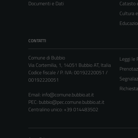
Documenti e Dati
Catasto e
Cultura 
Educazio
CONTATTI
Comune di Bubbio
Leggi le
Via Cortemilia, 1, 14051 Bubbio AT, Italia
Prenota
Codice fiscale / P. IVA: 00192220051 /
Segnalazi
00192220051
Richiest
Email:
info@comune.bubbio.at.it
PEC:
bubbio@pec.comune.bubbio.at.it
Centralino unico: +39 014483502