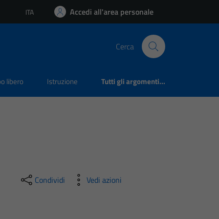
Accedi all'area personale
ITA
Lingua attiva:
Cerca
o libero
Istruzione
Tutti gli argomenti...
Condividi
Vedi azioni