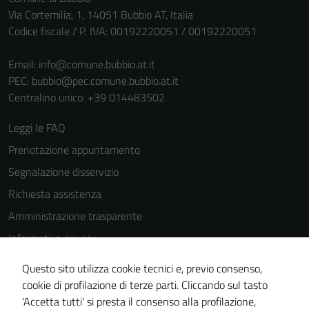
Via Cortemilia, 1, 14051 Bubbio AT, Italia
funzionamento
Codice fiscale / P. IVA: 00192220051 / 00192220051
del sito e non
possono
Email:
info@comune.bubbio.at.it
essere
PEC:
bubbio@pec.comune.bubbio.at.it
disabilitati.
Centralino unico: +39 014483502
Questi cookie
non raccolgono
Leggi le FAQ
informazioni
personali.
Prenotazione appuntamento
Segnalazione disservizio
Richiesta assistenza
Amministrazione trasparente
Informativa privacy
Cookie Policy
Questo sito utilizza cookie tecnici e, previo consenso,
Note legali
cookie di profilazione di terze parti. Cliccando sul tasto
'Accetta tutti' si presta il consenso alla profilazione,
Dichiarazione di accessibilità