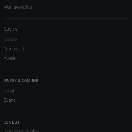
Vita lavorativa
NOVITÀ
Notizie
Comunicati
Avvisi
VIVERE IL COMUNE
Luoghi
Eventi
Tecnici
Questi cookie
CONTATTI
sono necessari
Comune di Bubbio
per il