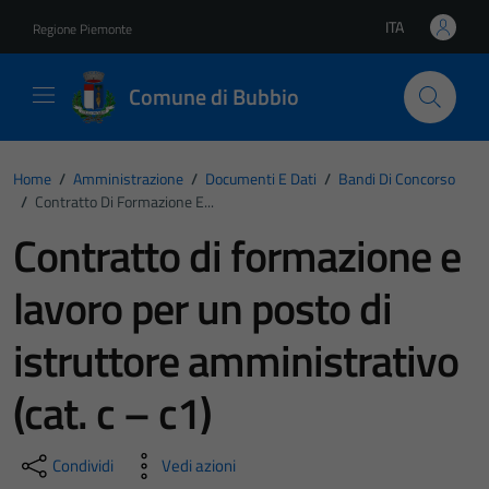
Vai ai contenuti
Vai al footer
ITA
Regione Piemonte
Lingua attiva:
Comune di Bubbio
Home
/
Amministrazione
/
Documenti E Dati
/
Bandi Di Concorso
/
Contratto Di Formazione E...
Contratto di formazione e
lavoro per un posto di
istruttore amministrativo
(cat. c – c1)
Condividi
Vedi azioni