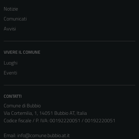
possono
Notizie
essere
Comunicati
disabilitati.
Avvisi
Questi cookie
non raccolgono
informazioni
personali.
VIVERE IL COMUNE
Luoghi
Eventi
CONTATTI
Comune di Bubbio
Via Cortemilia, 1, 14051 Bubbio AT, Italia
Codice fiscale / P. IVA: 00192220051 / 00192220051
Email:
info@comune.bubbio.at.it