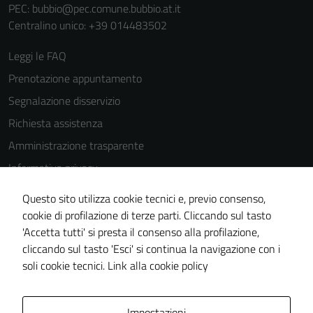
PEC:
bubbio@pec.comune.bubbio.at.it
Centralino unico: +39 014483502
Leggi le FAQ
Prenotazione appuntamento
Segnalazione disservizio
Richiesta assistenza
Amministrazione trasparente
Informativa privacy
Cookie Policy
Questo sito utilizza cookie tecnici e, previo consenso,
Note legali
cookie di profilazione di terze parti. Cliccando sul tasto
'Accetta tutti' si presta il consenso alla profilazione,
Dichiarazione di accessibilità
cliccando sul tasto 'Esci' si continua la navigazione con i
Piano di miglioramento del sito
soli cookie tecnici.
Link alla cookie policy
Area Privata
Impostazioni