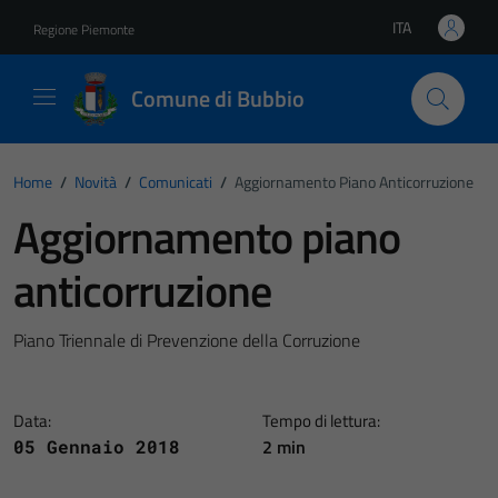
Vai ai contenuti
Vai al footer
ITA
Regione Piemonte
Lingua attiva:
Comune di Bubbio
Home
/
Novità
/
Comunicati
/
Aggiornamento Piano Anticorruzione
Aggiornamento piano
anticorruzione
Piano Triennale di Prevenzione della Corruzione
Data:
Tempo di lettura:
2 min
05 Gennaio 2018