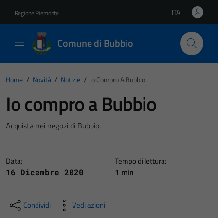
Vai ai contenuti
Vai al footer
ITA
Regione Piemonte
Lingua attiva:
Comune di Bubbio
Home
/
Novità
/
Notizie
/
Io Compro A Bubbio
Io compro a Bubbio
Acquista nei negozi di Bubbio.
Data:
Tempo di lettura:
1 min
16 Dicembre 2020
Condividi
Vedi azioni