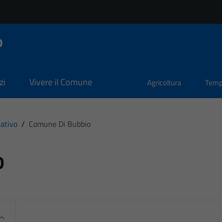
o
zi
Vivere il Comune
Agricoltura
Temp
ativo
/
Comune Di Bubbio
o