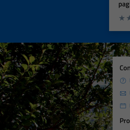
pag
Valut
Va
Con
Pro