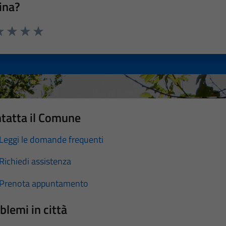
ina?
a 1 stelle su 5
luta 2 stelle su 5
Valuta 3 stelle su 5
Valuta 4 stelle su 5
Valuta 5 stelle su 5
tatta il Comune
Leggi le domande frequenti
Richiedi assistenza
Prenota appuntamento
blemi in città