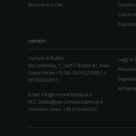
Documenti e Dati
Catasto e
Cultura 
Educazio
CONTATTI
Comune di Bubbio
Leggi le
Via Cortemilia, 1, 14051 Bubbio AT, Italia
Prenota
Codice fiscale / P. IVA: 00192220051 /
Segnalazi
00192220051
Richiest
Email:
info@comune.bubbio.at.it
PEC:
bubbio@pec.comune.bubbio.at.it
Centralino unico: +39 014483502