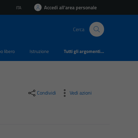
Accedi all'area personale
ITA
Lingua attiva:
Cerca
o libero
Istruzione
Tutti gli argomenti...
Condividi
Vedi azioni