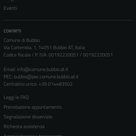
Questi cookie
Eventi
sono necessari
per il
funzionamento
CONTATTI
del sito e non
Comune di Bubbio
possono
Via Cortemilia, 1, 14051 Bubbio AT, Italia
essere
Codice fiscale / P. IVA: 00192220051 / 00192220051
disabilitati.
Questi cookie
Email:
info@comune.bubbio.at.it
non raccolgono
PEC:
bubbio@pec.comune.bubbio.at.it
informazioni
Centralino unico: +39 014483502
personali.
Leggi le FAQ
Prenotazione appuntamento
Segnalazione disservizio
Richiesta assistenza