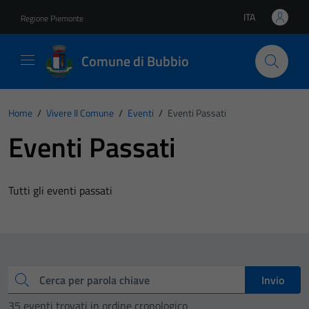
Vai ai contenuti
Vai al footer
ITA
Regione Piemonte
Lingua attiva:
Comune di Bubbio
Home
/
Vivere Il Comune
/
Eventi
/
Eventi Passati
Eventi Passati
Tutti gli eventi passati
Cerca
Invio
35 eventi trovati in ordine cronologico