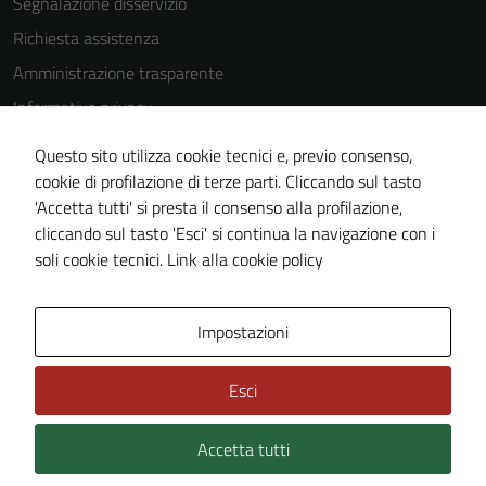
Segnalazione disservizio
Richiesta assistenza
Amministrazione trasparente
Informativa privacy
Cookie Policy
Questo sito utilizza cookie tecnici e, previo consenso,
Note legali
cookie di profilazione di terze parti. Cliccando sul tasto
'Accetta tutti' si presta il consenso alla profilazione,
Dichiarazione di accessibilità
cliccando sul tasto 'Esci' si continua la navigazione con i
Piano di miglioramento del sito
soli cookie tecnici.
Link alla cookie policy
Area Privata
Impostazioni
Esci
Accetta tutti
Credits: ©
Technical Design s.r.l.