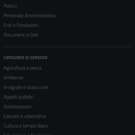
Politici
Tecnici
Personale Amministrativo
Questi cookie
sono necessari
Enti e Fondazioni
per il
Documenti e Dati
funzionamento
del sito e non
possono
CATEGORIE DI SERVIZIO
essere
disabilitati.
Agricoltura e pesca
Questi cookie
Ambiente
non raccolgono
Anagrafe e stato civile
informazioni
personali.
Appalti pubblici
Autorizzazioni
Catasto e urbanistica
Cultura e tempo libero