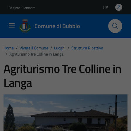
Vai ai contenuti
Vai al footer
ITA
Regione Piemonte
Lingua attiva:
Comune di Bubbio
Home
/
Vivere Il Comune
/
Luoghi
/
Struttura Ricettiva
/
Agriturismo Tre Colline In Langa
Agriturismo Tre Colline in
Langa