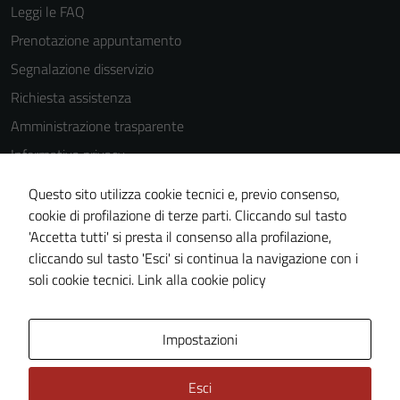
Leggi le FAQ
Prenotazione appuntamento
Segnalazione disservizio
Richiesta assistenza
Amministrazione trasparente
Informativa privacy
Cookie Policy
Questo sito utilizza cookie tecnici e, previo consenso,
Note legali
cookie di profilazione di terze parti. Cliccando sul tasto
'Accetta tutti' si presta il consenso alla profilazione,
Dichiarazione di accessibilità
cliccando sul tasto 'Esci' si continua la navigazione con i
Piano di miglioramento del sito
soli cookie tecnici.
Link alla cookie policy
Area Privata
Impostazioni
Esci