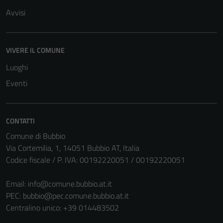
Avvisi
Tecnici
Questi cookie
VIVERE IL COMUNE
sono necessari
Luoghi
per il
funzionamento
Eventi
del sito e non
possono
essere
CONTATTI
disabilitati.
Comune di Bubbio
Questi cookie
Via Cortemilia, 1, 14051 Bubbio AT, Italia
non raccolgono
Codice fiscale / P. IVA: 00192220051 / 00192220051
informazioni
personali.
Email:
info@comune.bubbio.at.it
PEC:
bubbio@pec.comune.bubbio.at.it
Centralino unico: +39 014483502