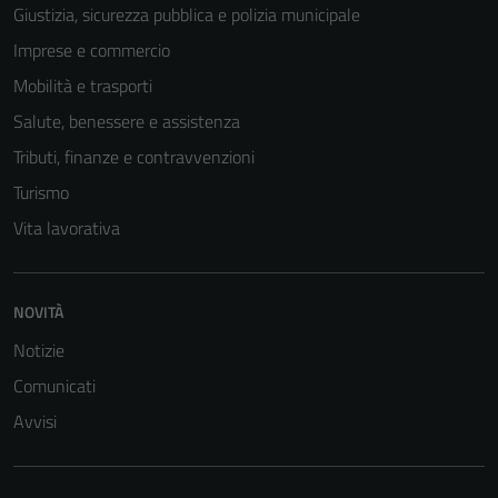
Giustizia, sicurezza pubblica e polizia municipale
Tecnici
Questi cookie
Imprese e commercio
sono necessari
Mobilità e trasporti
per il
Salute, benessere e assistenza
funzionamento
del sito e non
Tributi, finanze e contravvenzioni
possono
Turismo
essere
Vita lavorativa
disabilitati.
Questi cookie
non raccolgono
NOVITÀ
informazioni
personali.
Notizie
Comunicati
Avvisi