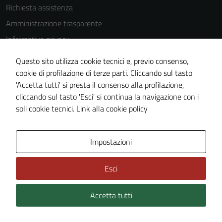
Richiesta assistenza
Amministrazione trasparente
Informativa privacy
Cookie Policy
Questo sito utilizza cookie tecnici e, previo consenso,
Note legali
cookie di profilazione di terze parti. Cliccando sul tasto
'Accetta tutti' si presta il consenso alla profilazione,
Dichiarazione di accessibilità
cliccando sul tasto 'Esci' si continua la navigazione con i
Piano di miglioramento del sito
soli cookie tecnici.
Link alla cookie policy
Area Privata
Impostazioni
Esci
Accetta tutti
Credits: ©
Technical Design s.r.l.