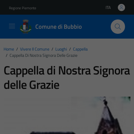
Vai ai contenuti
Vai al footer
ITA
Regione Piemonte
Lingua attiva:
Comune di Bubbio
Home
/
Vivere Il Comune
/
Luoghi
/
Cappella
/
Cappella Di Nostra Signora Delle Grazie
Cappella di Nostra Signora
delle Grazie