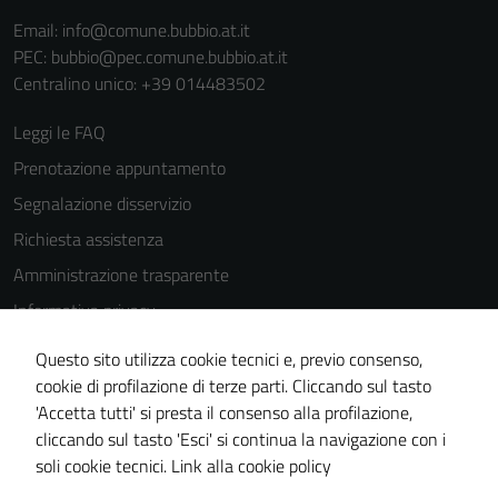
Email:
info@comune.bubbio.at.it
PEC:
bubbio@pec.comune.bubbio.at.it
Centralino unico: +39 014483502
Leggi le FAQ
Prenotazione appuntamento
Segnalazione disservizio
Richiesta assistenza
Amministrazione trasparente
Informativa privacy
Cookie Policy
Questo sito utilizza cookie tecnici e, previo consenso,
Note legali
cookie di profilazione di terze parti. Cliccando sul tasto
'Accetta tutti' si presta il consenso alla profilazione,
Dichiarazione di accessibilità
cliccando sul tasto 'Esci' si continua la navigazione con i
Piano di miglioramento del sito
soli cookie tecnici.
Link alla cookie policy