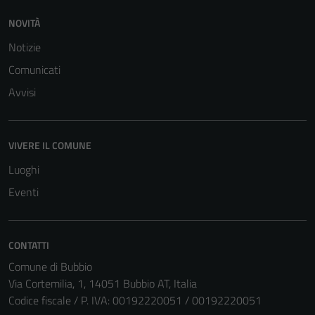
NOVITÀ
Notizie
Comunicati
Tecnici
Avvisi
Questi cookie
sono necessari
per il
VIVERE IL COMUNE
funzionamento
del sito e non
Luoghi
possono
Eventi
essere
disabilitati.
Questi cookie
CONTATTI
non raccolgono
Comune di Bubbio
informazioni
Via Cortemilia, 1, 14051 Bubbio AT, Italia
personali.
Codice fiscale / P. IVA: 00192220051 / 00192220051