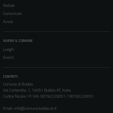
Notizie
Comunicati
Avvisi
Tecnici
Questi cookie
sono necessari
VIVERE IL COMUNE
per il
funzionamento
Luoghi
del sito e non
Eventi
possono
essere
disabilitati.
CONTATTI
Questi cookie
Comune di Bubbio
non raccolgono
Via Cortemilia, 1, 14051 Bubbio AT, Italia
informazioni
Codice fiscale / P. IVA: 00192220051 / 00192220051
personali.
Email:
info@comune.bubbio.at.it