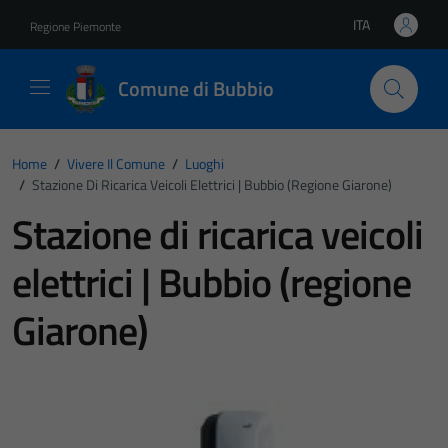
Vai ai contenuti
Vai al footer
ITA
Regione Piemonte
Lingua attiva:
Comune di Bubbio
Home
/
Vivere Il Comune
/
Luoghi
/
Stazione Di Ricarica Veicoli Elettrici | Bubbio (regione Giarone)
Stazione di ricarica veicoli
elettrici | Bubbio (regione
Giarone)