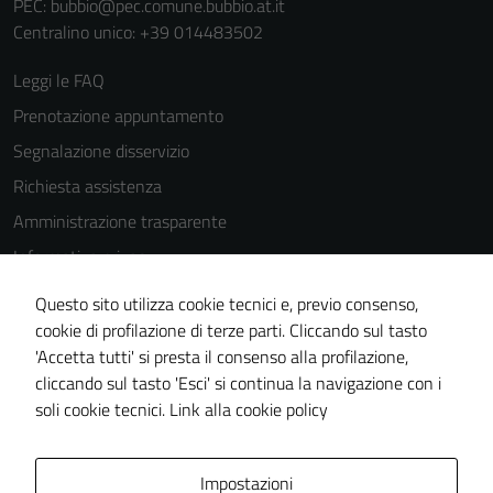
PEC:
bubbio@pec.comune.bubbio.at.it
Centralino unico: +39 014483502
Leggi le FAQ
Prenotazione appuntamento
Segnalazione disservizio
Richiesta assistenza
Amministrazione trasparente
Informativa privacy
Cookie Policy
Questo sito utilizza cookie tecnici e, previo consenso,
Note legali
cookie di profilazione di terze parti. Cliccando sul tasto
'Accetta tutti' si presta il consenso alla profilazione,
Dichiarazione di accessibilità
cliccando sul tasto 'Esci' si continua la navigazione con i
Piano di miglioramento del sito
soli cookie tecnici.
Link alla cookie policy
Area Privata
Impostazioni