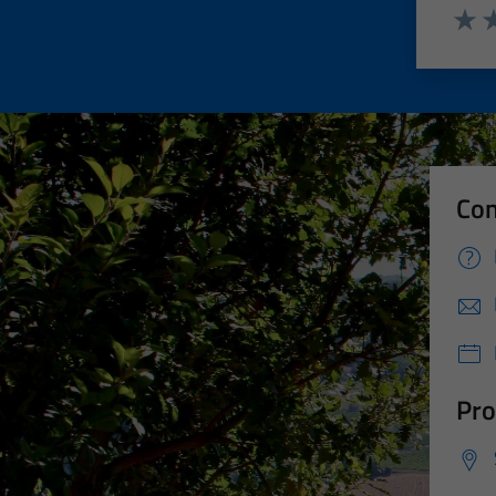
Valut
Va
Con
Pro