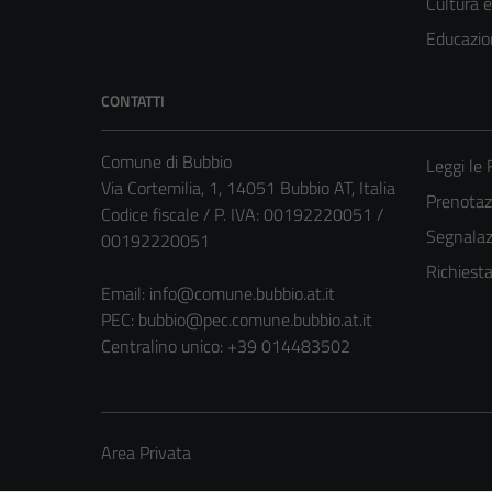
Cultura 
Educazio
CONTATTI
Comune di Bubbio
Leggi le
Via Cortemilia, 1, 14051 Bubbio AT, Italia
Prenota
Codice fiscale / P. IVA: 00192220051 /
Segnalazi
00192220051
Richiest
Email:
info@comune.bubbio.at.it
PEC:
bubbio@pec.comune.bubbio.at.it
Centralino unico: +39 014483502
Area Privata