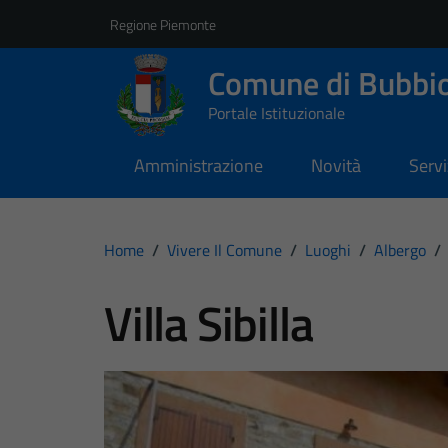
Vai ai contenuti
Vai al footer
Regione Piemonte
Comune di Bubbi
Portale Istituzionale
Amministrazione
Novità
Servi
Home
/
Vivere Il Comune
/
Luoghi
/
Albergo
/
Villa Sibilla