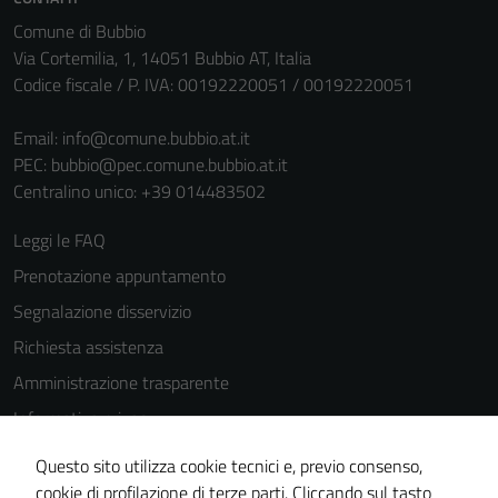
personali.
Comune di Bubbio
Via Cortemilia, 1, 14051 Bubbio AT, Italia
Codice fiscale / P. IVA: 00192220051 / 00192220051
Email:
info@comune.bubbio.at.it
PEC:
bubbio@pec.comune.bubbio.at.it
Centralino unico: +39 014483502
Leggi le FAQ
Prenotazione appuntamento
Segnalazione disservizio
Richiesta assistenza
Amministrazione trasparente
Informativa privacy
Cookie Policy
Questo sito utilizza cookie tecnici e, previo consenso,
Note legali
cookie di profilazione di terze parti. Cliccando sul tasto