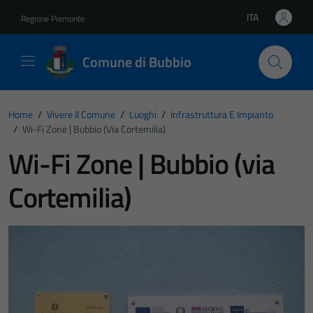
Vai ai contenuti
Vai al footer
ITA
Regione Piemonte
Lingua attiva:
Comune di Bubbio
Home
/
Vivere Il Comune
/
Luoghi
/
Infrastruttura E Impianto
/
Wi-Fi Zone | Bubbio (via Cortemilia)
Wi-Fi Zone | Bubbio (via
Cortemilia)