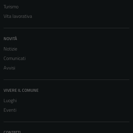
Turismo
Vita lavorativa
NOVITÀ
Notizie
Tecnici
Questi cookie
Comunicati
sono necessari
Avvisi
per il
funzionamento
del sito e non
VIVERE IL COMUNE
possono
essere
Luoghi
disabilitati.
Eventi
Questi cookie
non raccolgono
informazioni
CONTATTI