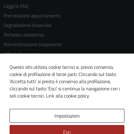
Leggi le FAQ
Prenotazione appuntamento
Segnalazione disservizio
Richiesta assistenza
Amministrazione trasparente
Informativa privacy
Cookie Policy
Questo sito utilizza cookie tecnici e, previo consenso,
Note legali
cookie di profilazione di terze parti. Cliccando sul tasto
'Accetta tutti' si presta il consenso alla profilazione,
Dichiarazione di accessibilità
cliccando sul tasto 'Esci' si continua la navigazione con i
Piano di miglioramento del sito
soli cookie tecnici.
Link alla cookie policy
Area Privata
Impostazioni
Esci