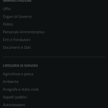
AMMINISTRAZIONE
Uffici
Organi di Governo
Tecnici
Questi cookie
Politici
sono necessari
Personale Amministrativo
per il
Enti e Fondazioni
funzionamento
del sito e non
Documenti e Dati
possono
essere
disabilitati.
CATEGORIE DI SERVIZIO
Questi cookie
Agricoltura e pesca
non raccolgono
informazioni
Ambiente
personali.
Anagrafe e stato civile
Appalti pubblici
Autorizzazioni