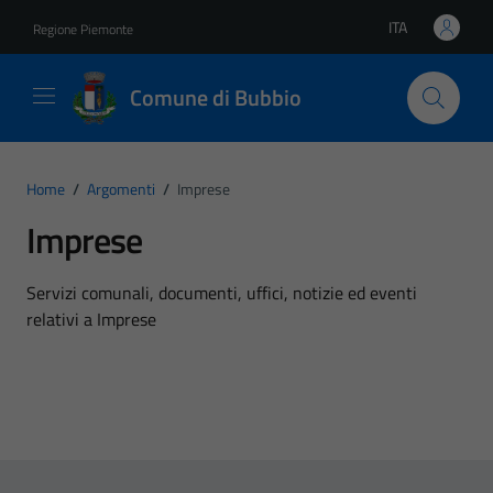
Vai ai contenuti
Vai al footer
ITA
Regione Piemonte
Lingua attiva:
Comune di Bubbio
Home
/
Argomenti
/
Imprese
Imprese
Dettagli dell'argomento
Servizi comunali, documenti, uffici, notizie ed eventi
relativi a Imprese