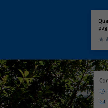
Qua
pag
Valut
Va
Con