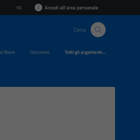
Accedi all'area personale
ITA
Lingua attiva:
Cerca
o libero
Istruzione
Tutti gli argomenti...