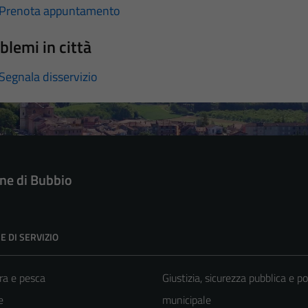
Prenota appuntamento
blemi in città
Segnala disservizio
e di Bubbio
E DI SERVIZIO
ra e pesca
Giustizia, sicurezza pubblica e po
e
municipale