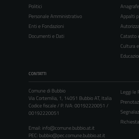
Politici
Anagrafe 
Personale Amministrativo
Appalti p
Enti e Fondazioni
Autorizza
Documenti e Dati
Catasto e
Cultura 
Educazio
CONTATTI
Comune di Bubbio
Leggi le
Via Cortemilia, 1, 14051 Bubbio AT, Italia
Prenota
Codice fiscale / P. IVA: 00192220051 /
Segnalazi
00192220051
Richiest
Email:
info@comune.bubbio.at.it
PEC:
bubbio@pec.comune.bubbio.at.it