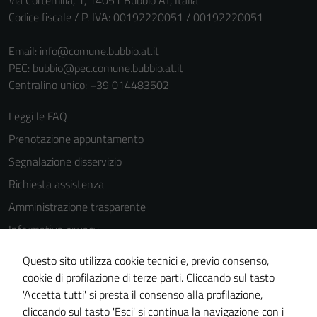
Via Cortemilia, 1, 14051 Bubbio AT, Italia
Codice fiscale / P. IVA: 00192220051 / 00192220051
Email:
info@comune.bubbio.at.it
PEC:
bubbio@pec.comune.bubbio.at.it
Centralino unico: +39 014483502
Leggi le FAQ
Prenotazione appuntamento
Segnalazione disservizio
Richiesta assistenza
Amministrazione trasparente
Informativa privacy
Cookie Policy
Tecnici
Questo sito utilizza cookie tecnici e, previo consenso,
Note legali
Questi cookie
cookie di profilazione di terze parti. Cliccando sul tasto
sono necessari
'Accetta tutti' si presta il consenso alla profilazione,
Dichiarazione di accessibilità
per il
cliccando sul tasto 'Esci' si continua la navigazione con i