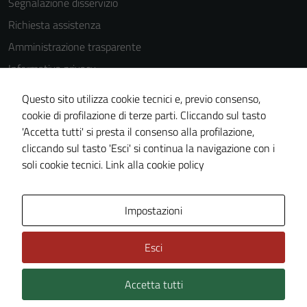
Segnalazione disservizio
Richiesta assistenza
Amministrazione trasparente
Informativa privacy
Cookie Policy
Questo sito utilizza cookie tecnici e, previo consenso,
Note legali
cookie di profilazione di terze parti. Cliccando sul tasto
'Accetta tutti' si presta il consenso alla profilazione,
Dichiarazione di accessibilità
cliccando sul tasto 'Esci' si continua la navigazione con i
Piano di miglioramento del sito
soli cookie tecnici.
Link alla cookie policy
Area Privata
Impostazioni
Esci
Accetta tutti
Credits: ©
Technical Design s.r.l.