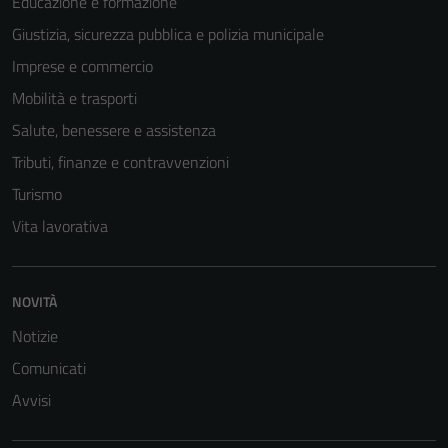
Educazione e formazione
Giustizia, sicurezza pubblica e polizia municipale
Imprese e commercio
Mobilità e trasporti
Salute, benessere e assistenza
Tributi, finanze e contravvenzioni
Turismo
Vita lavorativa
Tecnici
Questi cookie
sono necessari
NOVITÀ
per il
Notizie
funzionamento
Comunicati
del sito e non
possono
Avvisi
essere
disabilitati.