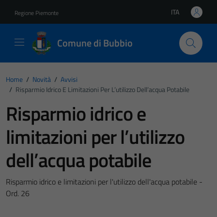
Vai ai contenuti
Vai al footer
ITA
Regione Piemonte
Lingua attiva:
Comune di Bubbio
Home
/
Novità
/
Avvisi
/
Risparmio Idrico E Limitazioni Per L’utilizzo Dell’acqua Potabile
Risparmio idrico e
limitazioni per l’utilizzo
dell’acqua potabile
Risparmio idrico e limitazioni per l'utilizzo dell'acqua potabile -
Ord. 26