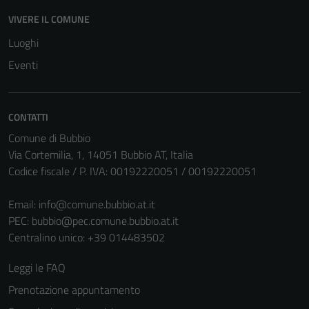
Questi cookie
VIVERE IL COMUNE
non raccolgono
Luoghi
informazioni
Eventi
personali.
CONTATTI
Comune di Bubbio
Via Cortemilia, 1, 14051 Bubbio AT, Italia
Codice fiscale / P. IVA: 00192220051 / 00192220051
Email:
info@comune.bubbio.at.it
PEC:
bubbio@pec.comune.bubbio.at.it
Centralino unico: +39 014483502
Leggi le FAQ
Prenotazione appuntamento