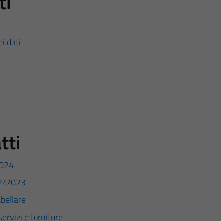
ti
ei dati
tti
2024
12/2023
abellare
servizi e forniture