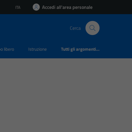
Accedi all'area personale
ITA
Lingua attiva:
Cerca
o libero
Istruzione
Tutti gli argomenti...