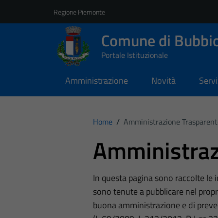
Vai ai contenuti
Vai al footer
Regione Piemonte
Comune di Bubbi
Portale Istituzionale
Amministrazione
Novità
Servi
Home
/
Amministrazione Trasparent
Amministraz
In questa pagina sono raccolte le
sono tenute a pubblicare nel propri
buona amministrazione e di preve