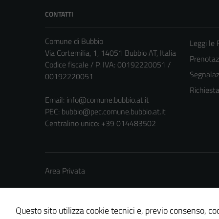
CONTATTI
Comune di Bubbio
Leggi le
Via Cortemilia, 1, 14051 Bubbio AT, Italia
Prenota
Codice fiscale / P. IVA: 00192220051 /
Segnalazi
00192220051
Richiest
Email:
info@comune.bubbio.at.it
PEC:
bubbio@pec.comune.bubbio.at.it
Centralino unico: +39 014483502
Area Privata
Questo sito utilizza cookie tecnici e, previo consenso, coo