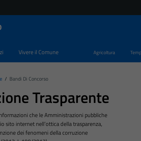
o
zi
Vivere il Comune
Agricoltura
Temp
e
/
Bandi Di Concorso
ione Trasparente
 informazioni che le Amministrazioni pubbliche
o sito internet nell’ottica della trasparenza,
nzione dei fenomeni della corruzione