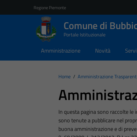
Vai ai contenuti
Vai al footer
Regione Piemonte
Comune di Bubbi
Portale Istituzionale
Amministrazione
Novità
Servi
Home
/
Amministrazione Trasparent
Amministraz
In questa pagina sono raccolte le
sono tenute a pubblicare nel propri
buona amministrazione e di preve