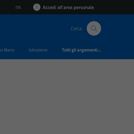
Accedi all'area personale
ITA
Lingua attiva:
Cerca
o libero
Istruzione
Tutti gli argomenti...