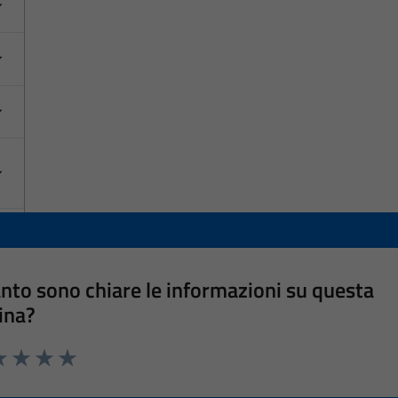
nto sono chiare le informazioni su questa
ina?
a 1 stelle su 5
luta 2 stelle su 5
Valuta 3 stelle su 5
Valuta 4 stelle su 5
Valuta 5 stelle su 5