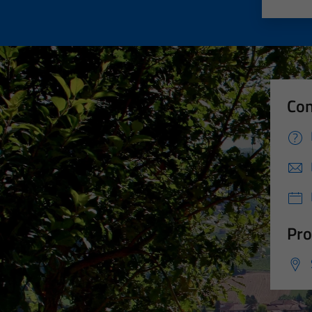
Valut
Va
Con
Pro