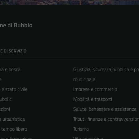
e di Bubbio
E DI SERVIZIO
ra e pesca
Giustizia, sicurezza pubblica e po
e
municipale
e stato civile
Imprese e commercio
ubblici
Mobilità e trasporti
zioni
Salute, benessere e assistenza
 urbanistica
Tributi, finanze e contravvenzion
e tempo libero
Turismo
ne e formazione
Vita lavorativa