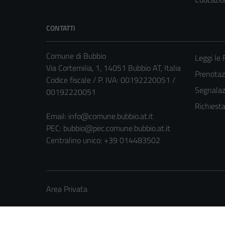
CONTATTI
Comune di Bubbio
Leggi le
Via Cortemilia, 1, 14051 Bubbio AT, Italia
Prenota
Codice fiscale / P. IVA: 00192220051 /
Segnalazi
00192220051
Richiest
Email:
info@comune.bubbio.at.it
PEC:
bubbio@pec.comune.bubbio.at.it
Centralino unico: +39 014483502
Area Privata