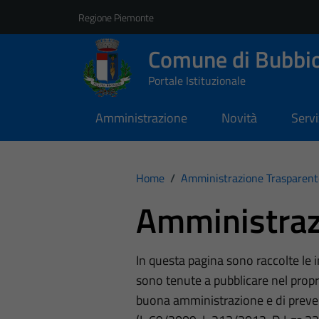
Vai ai contenuti
Vai al footer
Regione Piemonte
Comune di Bubbi
Portale Istituzionale
Amministrazione
Novità
Servi
Home
/
Amministrazione Trasparent
Amministraz
In questa pagina sono raccolte le
sono tenute a pubblicare nel propri
buona amministrazione e di preve