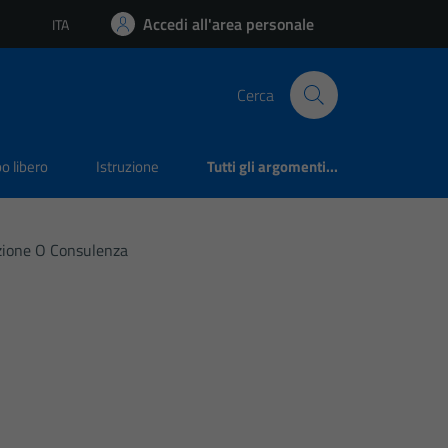
Accedi all'area personale
ITA
Lingua attiva:
Cerca
o libero
Istruzione
Tutti gli argomenti...
razione O Consulenza