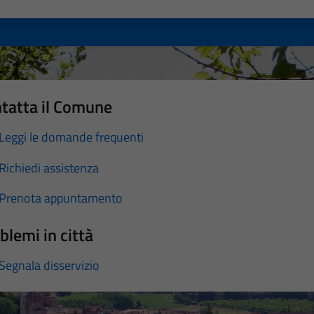
a 1 stelle su 5
luta 2 stelle su 5
Valuta 3 stelle su 5
Valuta 4 stelle su 5
Valuta 5 stelle su 5
tatta il Comune
Leggi le domande frequenti
Richiedi assistenza
Prenota appuntamento
blemi in città
Segnala disservizio