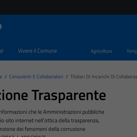
o
zi
Vivere il Comune
Agricoltura
Temp
e
/
Consulenti E Collaboratori
/
Titolari Di Incarichi Di Collabo
ione Trasparente
 informazioni che le Amministrazioni pubbliche
o sito internet nell’ottica della trasparenza,
nzione dei fenomeni della corruzione