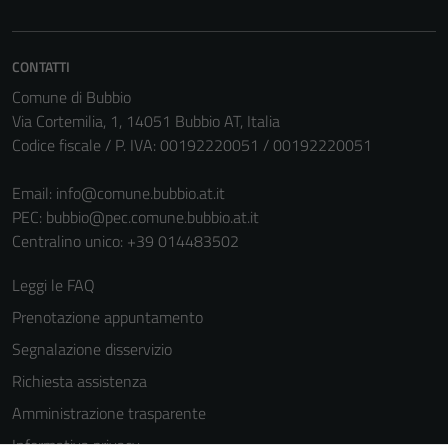
informazioni
personali.
CONTATTI
Comune di Bubbio
Via Cortemilia, 1, 14051 Bubbio AT, Italia
Codice fiscale / P. IVA: 00192220051 / 00192220051
Email:
info@comune.bubbio.at.it
PEC:
bubbio@pec.comune.bubbio.at.it
Centralino unico: +39 014483502
Leggi le FAQ
Prenotazione appuntamento
Segnalazione disservizio
Richiesta assistenza
Amministrazione trasparente
Informativa privacy