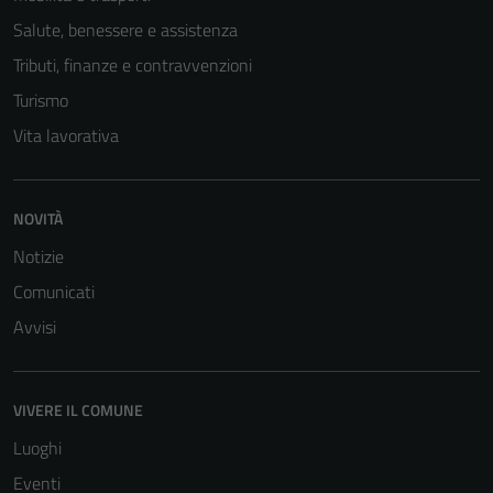
Salute, benessere e assistenza
Tributi, finanze e contravvenzioni
Turismo
Vita lavorativa
NOVITÀ
Tecnici
Questi cookie
Notizie
sono necessari
Comunicati
per il
Avvisi
funzionamento
del sito e non
possono
essere
VIVERE IL COMUNE
disabilitati.
Luoghi
Questi cookie
Eventi
non raccolgono