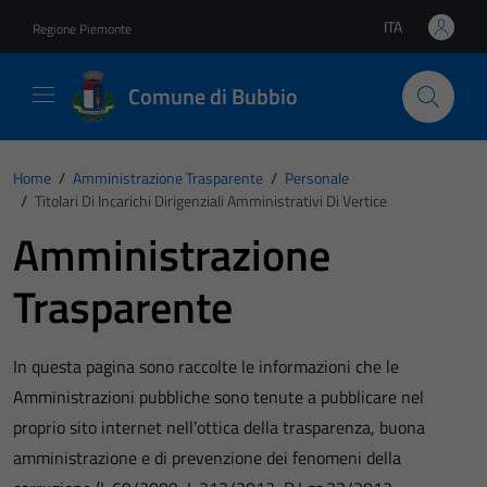
Vai ai contenuti
Vai al footer
ITA
Regione Piemonte
Lingua attiva:
Comune di Bubbio
Home
/
Amministrazione Trasparente
/
Personale
/
Titolari Di Incarichi Dirigenziali Amministrativi Di Vertice
Amministrazione
Trasparente
In questa pagina sono raccolte le informazioni che le
Amministrazioni pubbliche sono tenute a pubblicare nel
proprio sito internet nell’ottica della trasparenza, buona
amministrazione e di prevenzione dei fenomeni della