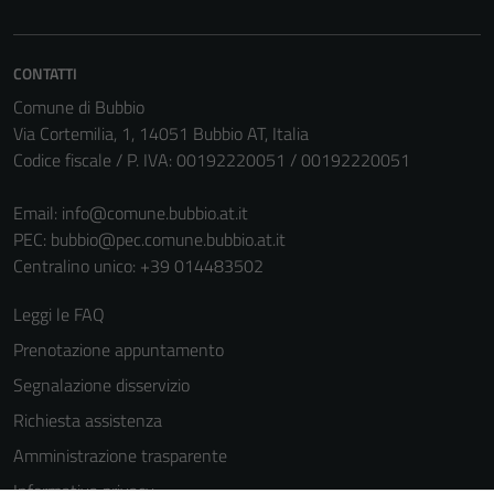
informazioni
personali.
CONTATTI
Comune di Bubbio
Via Cortemilia, 1, 14051 Bubbio AT, Italia
Codice fiscale / P. IVA: 00192220051 / 00192220051
Email:
info@comune.bubbio.at.it
PEC:
bubbio@pec.comune.bubbio.at.it
Centralino unico: +39 014483502
Leggi le FAQ
Prenotazione appuntamento
Segnalazione disservizio
Richiesta assistenza
Amministrazione trasparente
Informativa privacy