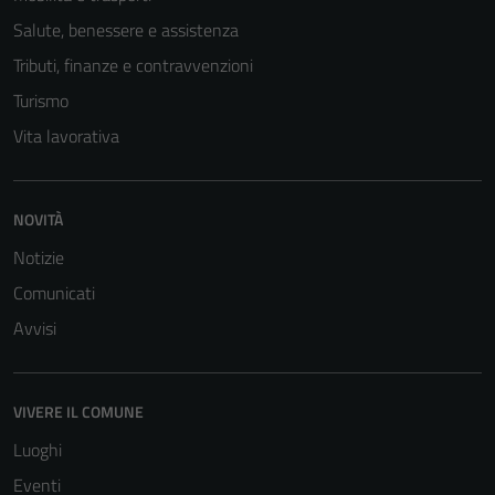
Salute, benessere e assistenza
Tributi, finanze e contravvenzioni
Turismo
Vita lavorativa
NOVITÀ
Tecnici
Questi cookie
Notizie
sono necessari
Comunicati
per il
Avvisi
funzionamento
del sito e non
possono
essere
VIVERE IL COMUNE
disabilitati.
Luoghi
Questi cookie
Eventi
non raccolgono