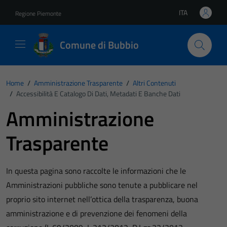
Vai ai contenuti
Vai al footer
ITA
Regione Piemonte
Lingua attiva:
Comune di Bubbio
Home
/
Amministrazione Trasparente
/
Altri Contenuti
/
Accessibilità E Catalogo Di Dati, Metadati E Banche Dati
Amministrazione
Trasparente
In questa pagina sono raccolte le informazioni che le
Amministrazioni pubbliche sono tenute a pubblicare nel
proprio sito internet nell’ottica della trasparenza, buona
amministrazione e di prevenzione dei fenomeni della