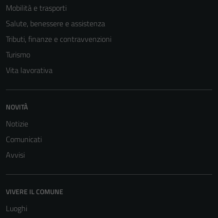
Mobilità e trasporti
Salute, benessere e assistenza
Tributi, finanze e contravvenzioni
Turismo
Vita lavorativa
Tecnici
NOVITÀ
Questi cookie
Notizie
sono necessari
per il
Comunicati
funzionamento
Avvisi
del sito e non
possono
essere
VIVERE IL COMUNE
disabilitati.
Luoghi
Questi cookie