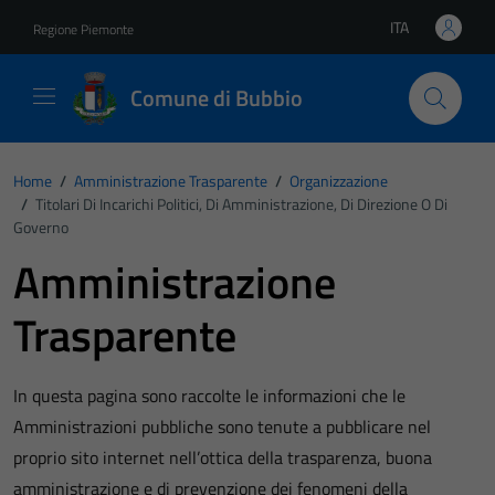
Vai ai contenuti
Vai al footer
ITA
Regione Piemonte
Lingua attiva:
Comune di Bubbio
Home
/
Amministrazione Trasparente
/
Organizzazione
/
Titolari Di Incarichi Politici, Di Amministrazione, Di Direzione O Di
Governo
Amministrazione
Trasparente
In questa pagina sono raccolte le informazioni che le
Amministrazioni pubbliche sono tenute a pubblicare nel
proprio sito internet nell’ottica della trasparenza, buona
amministrazione e di prevenzione dei fenomeni della