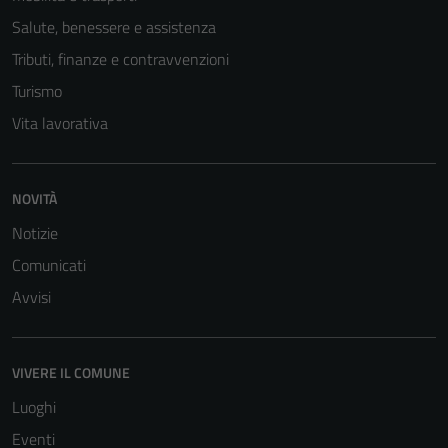
Salute, benessere e assistenza
Tributi, finanze e contravvenzioni
Turismo
Vita lavorativa
NOVITÀ
Tecnici
Questi cookie
Notizie
sono necessari
Comunicati
per il
Avvisi
funzionamento
del sito e non
possono
essere
VIVERE IL COMUNE
disabilitati.
Luoghi
Questi cookie
Eventi
non raccolgono