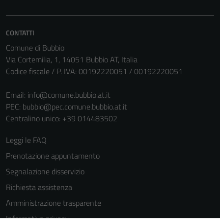
informazioni
personali.
CONTATTI
Comune di Bubbio
Via Cortemilia, 1, 14051 Bubbio AT, Italia
Codice fiscale / P. IVA: 00192220051 / 00192220051
Email:
info@comune.bubbio.at.it
PEC:
bubbio@pec.comune.bubbio.at.it
Centralino unico: +39 014483502
Leggi le FAQ
Prenotazione appuntamento
Segnalazione disservizio
Richiesta assistenza
Amministrazione trasparente
Informativa privacy