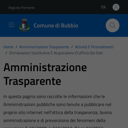
Vai ai contenuti
Vai al footer
ITA
Regione Piemonte
Lingua attiva:
Comune di Bubbio
Home
/
Amministrazione Trasparente
/
Attività E Procedimenti
/
Dichiarazioni Sostitutive E Acquisizione D'ufficio Dei Dati
Amministrazione
Trasparente
In questa pagina sono raccolte le informazioni che le
Amministrazioni pubbliche sono tenute a pubblicare nel
proprio sito internet nell’ottica della trasparenza, buona
amministrazione e di prevenzione dei fenomeni della