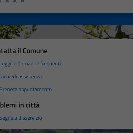
a 1 stelle su 5
luta 2 stelle su 5
Valuta 3 stelle su 5
Valuta 4 stelle su 5
Valuta 5 stelle su 5
tatta il Comune
Leggi le domande frequenti
Richiedi assistenza
Prenota appuntamento
blemi in città
Segnala disservizio