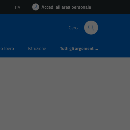
Accedi all'area personale
ITA
Lingua attiva:
Cerca
o libero
Istruzione
Tutti gli argomenti...