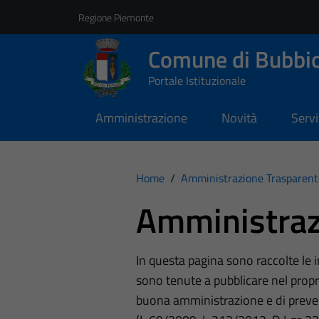
Vai ai contenuti
Vai al footer
Regione Piemonte
Comune di Bubbi
Portale Istituzionale
Amministrazione
Novità
Servi
Home
/
Amministrazione Trasparent
Amministraz
In questa pagina sono raccolte le
sono tenute a pubblicare nel propri
buona amministrazione e di preve