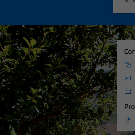
Valut
Va
Con
Pro