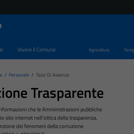
o
zi
Vivere il Comune
Agricoltura
Temp
e
/
Personale
/
Tassi Di Assenza
ione Trasparente
 informazioni che le Amministrazioni pubbliche
o sito internet nell’ottica della trasparenza,
nzione dei fenomeni della corruzione