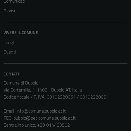
Comunicati
essere
Avvisi
disabilitati.
Questi cookie
non raccolgono
informazioni
VIVERE IL COMUNE
personali.
Luoghi
Eventi
CONTATTI
Comune di Bubbio
Via Cortemilia, 1, 14051 Bubbio AT, Italia
Codice fiscale / P. IVA: 00192220051 / 00192220051
Email:
info@comune.bubbio.at.it
PEC:
bubbio@pec.comune.bubbio.at.it
Centralino unico: +39 014483502