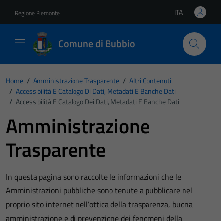
Vai ai contenuti
Vai al footer
ITA
Regione Piemonte
Lingua attiva:
Comune di Bubbio
Home
/
Amministrazione Trasparente
/
Altri Contenuti
/
Accessibilità E Catalogo Di Dati, Metadati E Banche Dati
/
Accessibilità E Catalogo Dei Dati, Metadati E Banche Dati
Amministrazione
Trasparente
In questa pagina sono raccolte le informazioni che le
Amministrazioni pubbliche sono tenute a pubblicare nel
proprio sito internet nell’ottica della trasparenza, buona
amministrazione e di prevenzione dei fenomeni della