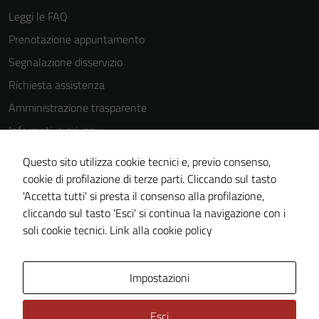
Leggi le FAQ
Prenotazione appuntamento
Segnalazione disservizio
Richiesta assistenza
Amministrazione trasparente
Informativa privacy
Cookie Policy
Questo sito utilizza cookie tecnici e, previo consenso,
Note legali
cookie di profilazione di terze parti. Cliccando sul tasto
'Accetta tutti' si presta il consenso alla profilazione,
Dichiarazione di accessibilità
cliccando sul tasto 'Esci' si continua la navigazione con i
Piano di miglioramento del sito
soli cookie tecnici.
Link alla cookie policy
Area Privata
Impostazioni
Esci