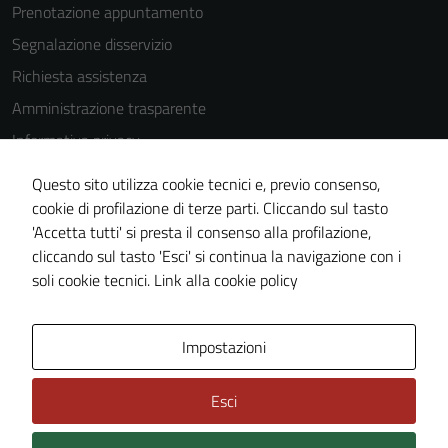
Prenotazione appuntamento
Segnalazione disservizio
Richiesta assistenza
Amministrazione trasparente
Informativa privacy
Cookie Policy
Questo sito utilizza cookie tecnici e, previo consenso,
Note legali
cookie di profilazione di terze parti. Cliccando sul tasto
'Accetta tutti' si presta il consenso alla profilazione,
Dichiarazione di accessibilità
cliccando sul tasto 'Esci' si continua la navigazione con i
Piano di miglioramento del sito
soli cookie tecnici.
Link alla cookie policy
Area Privata
Impostazioni
Esci