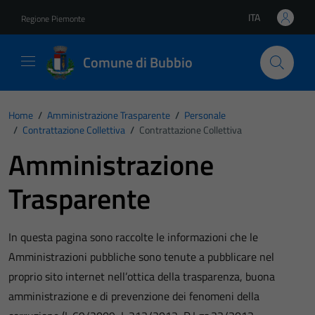
Vai ai contenuti
Vai al footer
ITA
Regione Piemonte
Lingua attiva:
Comune di Bubbio
Home
/
Amministrazione Trasparente
/
Personale
/
Contrattazione Collettiva
/
Contrattazione Collettiva
Amministrazione
Trasparente
In questa pagina sono raccolte le informazioni che le
Amministrazioni pubbliche sono tenute a pubblicare nel
proprio sito internet nell’ottica della trasparenza, buona
amministrazione e di prevenzione dei fenomeni della