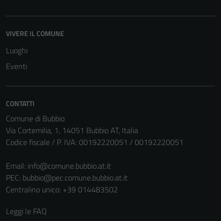
disabilitati.
Questi cookie
non raccolgono
VIVERE IL COMUNE
informazioni
Luoghi
personali.
Eventi
CONTATTI
Comune di Bubbio
Via Cortemilia, 1, 14051 Bubbio AT, Italia
Codice fiscale / P. IVA: 00192220051 / 00192220051
Email:
info@comune.bubbio.at.it
PEC:
bubbio@pec.comune.bubbio.at.it
Centralino unico: +39 014483502
Leggi le FAQ