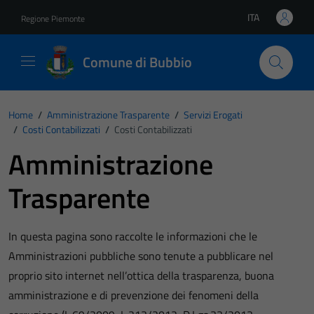
Vai ai contenuti
Vai al footer
ITA
Regione Piemonte
Lingua attiva:
Comune di Bubbio
Home
/
Amministrazione Trasparente
/
Servizi Erogati
/
Costi Contabilizzati
/
Costi Contabilizzati
Amministrazione
Trasparente
In questa pagina sono raccolte le informazioni che le
Amministrazioni pubbliche sono tenute a pubblicare nel
proprio sito internet nell’ottica della trasparenza, buona
amministrazione e di prevenzione dei fenomeni della