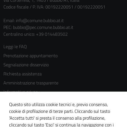
Via Cortemilia, 1, 14051 Bubbio AT, Italia
Codice fiscale / P. IVA: 00192220051 / 00192220051
Email:
info@comune.bubbio.at.it
PEC:
bubbio@pec.comune.bubbio.at.it
Centralino unico: +39 014483502
Leggi le FAQ
Prenotazione appuntamento
Segnalazione disservizio
Richiesta assistenza
Amministrazione trasparente
Informativa privacy
Cookie Policy
Questo sito utilizza cookie tecnici e, previo consenso,
Note legali
cookie di profilazione di terze parti. Cliccando sul tasto
'Accetta tutti' si presta il consenso alla profilazione,
Dichiarazione di accessibilità
cliccando sul tasto 'Esci' si continua la navigazione con i