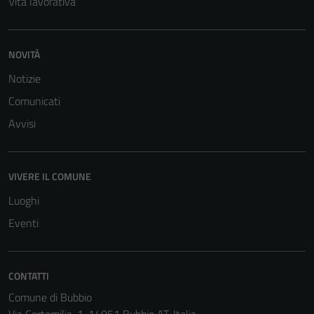
Vita lavorativa
funzionamento
del sito e non
possono
NOVITÀ
essere
disabilitati.
Notizie
Questi cookie
Comunicati
non raccolgono
Avvisi
informazioni
personali.
VIVERE IL COMUNE
Luoghi
Eventi
CONTATTI
Comune di Bubbio