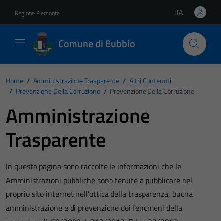
Vai ai contenuti
Vai al footer
ITA
Regione Piemonte
Lingua attiva:
Comune di Bubbio
Home
/
Amministrazione Trasparente
/
Altri Contenuti
/
Prevenzione Della Corruzione
/
Prevenzione Della Corruzione
Amministrazione
Trasparente
In questa pagina sono raccolte le informazioni che le
Amministrazioni pubbliche sono tenute a pubblicare nel
proprio sito internet nell’ottica della trasparenza, buona
amministrazione e di prevenzione dei fenomeni della