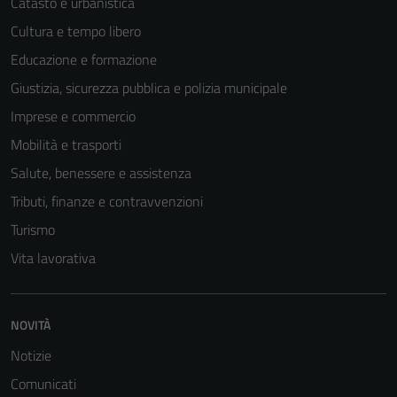
Catasto e urbanistica
Cultura e tempo libero
Tecnici
Educazione e formazione
Questi cookie
Giustizia, sicurezza pubblica e polizia municipale
sono necessari
Imprese e commercio
per il
funzionamento
Mobilità e trasporti
del sito e non
Salute, benessere e assistenza
possono
Tributi, finanze e contravvenzioni
essere
disabilitati.
Turismo
Questi cookie
Vita lavorativa
non raccolgono
informazioni
personali.
NOVITÀ
Notizie
Comunicati