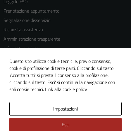
Leggi le FAQ
Prenotazione appuntamento
Segnalazione disservizio
Richiesta assistenza
Amministrazione trasparente
Informativa privacy
Cookie Policy
Questo sito utilizza cookie tecnici e, previo consenso,
Note legali
cookie di profilazione di terze parti. Cliccando sul tasto
'Accetta tutti' si presta il consenso alla profilazione,
Dichiarazione di accessibilità
cliccando sul tasto 'Esci' si continua la navigazione con i
Piano di miglioramento del sito
soli cookie tecnici.
Link alla cookie policy
Area Privata
Impostazioni
Esci