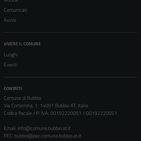
possono
essere
Comunicati
disabilitati.
Avvisi
Questi cookie
non raccolgono
informazioni
VIVERE IL COMUNE
personali.
Luoghi
Eventi
CONTATTI
Comune di Bubbio
Via Cortemilia, 1, 14051 Bubbio AT, Italia
Codice fiscale / P. IVA: 00192220051 / 00192220051
Email:
info@comune.bubbio.at.it
PEC:
bubbio@pec.comune.bubbio.at.it