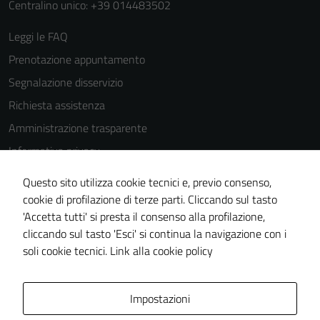
Centralino unico: +39 014483502
Leggi le FAQ
Prenotazione appuntamento
Segnalazione disservizio
Richiesta assistenza
Amministrazione trasparente
Informativa privacy
Cookie Policy
Questo sito utilizza cookie tecnici e, previo consenso,
Note legali
cookie di profilazione di terze parti. Cliccando sul tasto
'Accetta tutti' si presta il consenso alla profilazione,
Dichiarazione di accessibilità
cliccando sul tasto 'Esci' si continua la navigazione con i
Piano di miglioramento del sito
soli cookie tecnici.
Link alla cookie policy
Area Privata
Impostazioni