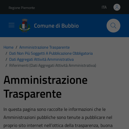
Vai ai contenuti
Vai al footer
ITA
Regione Piemonte
Lingua attiva:
Comune di Bubbio
Home
/
Amministrazione Trasparente
/
Dati Non Più Soggetti A Pubblicazione Obbligatoria
/
Dati Aggregati Attività Amministrativa
/
Riferimenti (Dati Aggregati Attività Amministrativa)
Amministrazione
Trasparente
In questa pagina sono raccolte le informazioni che le
Amministrazioni pubbliche sono tenute a pubblicare nel
proprio sito internet nell’ottica della trasparenza, buona