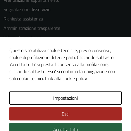
Prenotazione appuntamento
Segnalazione disservizio
Richiesta assistenza
Amministrazione trasparente
Informativa privacy
Cookie Policy
Questo sito utilizza cookie tecnici e, previo consenso,
Note legali
cookie di profilazione di terze parti. Cliccando sul tasto
'Accetta tutti' si presta il consenso alla profilazione,
Dichiarazione di accessibilità
cliccando sul tasto 'Esci' si continua la navigazione con i
Piano di miglioramento del sito
soli cookie tecnici.
Link alla cookie policy
Area Privata
Impostazioni
Esci
Accetta tutti
Credits: ©
Technical Design s.r.l.