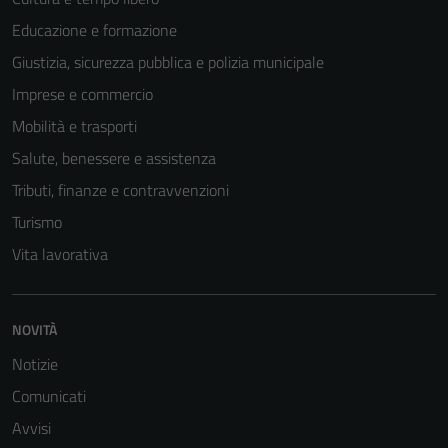
Educazione e formazione
Tecnici
Giustizia, sicurezza pubblica e polizia municipale
Questi cookie
sono necessari
Imprese e commercio
per il
Mobilità e trasporti
funzionamento
Salute, benessere e assistenza
del sito e non
possono
Tributi, finanze e contravvenzioni
essere
Turismo
disabilitati.
Vita lavorativa
Questi cookie
non raccolgono
informazioni
NOVITÀ
personali.
Notizie
Comunicati
Avvisi