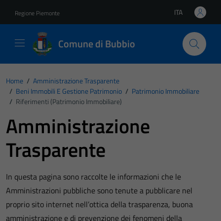
Vai ai contenuti
Vai al footer
ITA
Regione Piemonte
Lingua attiva:
Comune di Bubbio
Home
/
Amministrazione Trasparente
/
Beni Immobili E Gestione Patrimonio
/
Patrimonio Immobiliare
/
Riferimenti (Patrimonio Immobiliare)
Amministrazione
Trasparente
In questa pagina sono raccolte le informazioni che le
Amministrazioni pubbliche sono tenute a pubblicare nel
proprio sito internet nell’ottica della trasparenza, buona
amministrazione e di prevenzione dei fenomeni della