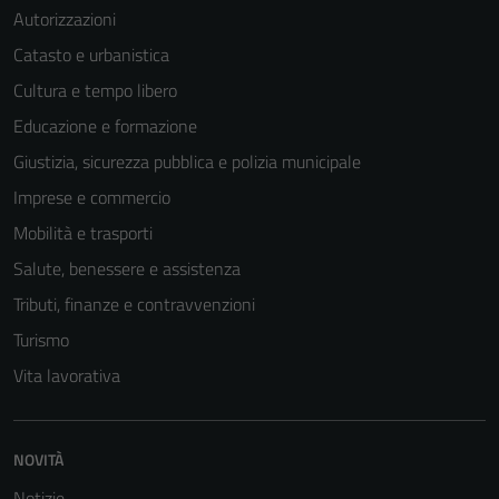
Autorizzazioni
Catasto e urbanistica
Cultura e tempo libero
Tecnici
Questi cookie
Educazione e formazione
sono necessari
Giustizia, sicurezza pubblica e polizia municipale
per il
Imprese e commercio
funzionamento
del sito e non
Mobilità e trasporti
possono
Salute, benessere e assistenza
essere
Tributi, finanze e contravvenzioni
disabilitati.
Questi cookie
Turismo
non raccolgono
Vita lavorativa
informazioni
personali.
NOVITÀ
Notizie