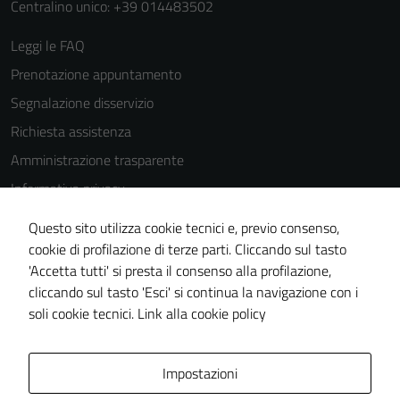
Centralino unico: +39 014483502
Leggi le FAQ
Prenotazione appuntamento
Segnalazione disservizio
Richiesta assistenza
Amministrazione trasparente
Informativa privacy
Cookie Policy
Questo sito utilizza cookie tecnici e, previo consenso,
Note legali
cookie di profilazione di terze parti. Cliccando sul tasto
'Accetta tutti' si presta il consenso alla profilazione,
Dichiarazione di accessibilità
cliccando sul tasto 'Esci' si continua la navigazione con i
Piano di miglioramento del sito
soli cookie tecnici.
Link alla cookie policy
Area Privata
Impostazioni