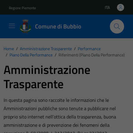
Vai ai contenuti
Vai al footer
ITA
Regione Piemonte
Lingua attiva:
Comune di Bubbio
Home
/
Amministrazione Trasparente
/
Performance
/
Piano Della Performance
/
Riferimenti (Piano Della Performance)
Amministrazione
Trasparente
In questa pagina sono raccolte le informazioni che le
Amministrazioni pubbliche sono tenute a pubblicare nel
proprio sito internet nell’ottica della trasparenza, buona
amministrazione e di prevenzione dei fenomeni della