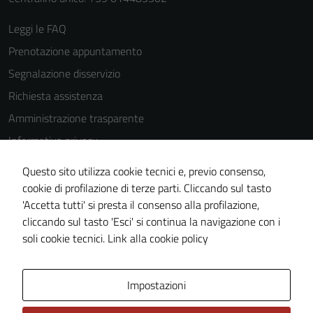
Leggi le FAQ
Prenotazione appuntamento
Segnalazione disservizio
Richiesta assistenza
Amministrazione trasparente
Informativa privacy
Cookie Policy
Questo sito utilizza cookie tecnici e, previo consenso,
Note legali
cookie di profilazione di terze parti. Cliccando sul tasto
'Accetta tutti' si presta il consenso alla profilazione,
Dichiarazione di accessibilità
cliccando sul tasto 'Esci' si continua la navigazione con i
Piano di miglioramento del sito
soli cookie tecnici.
Link alla cookie policy
Area Privata
Impostazioni