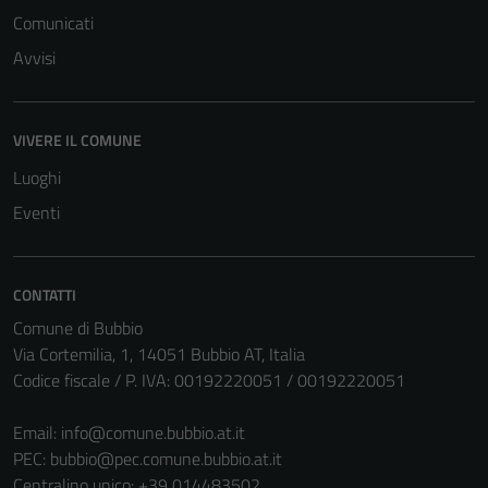
Comunicati
essere
disabilitati.
Avvisi
Questi cookie
non raccolgono
informazioni
VIVERE IL COMUNE
personali.
Luoghi
Eventi
CONTATTI
Comune di Bubbio
Via Cortemilia, 1, 14051 Bubbio AT, Italia
Codice fiscale / P. IVA: 00192220051 / 00192220051
Email:
info@comune.bubbio.at.it
PEC:
bubbio@pec.comune.bubbio.at.it
Centralino unico: +39 014483502