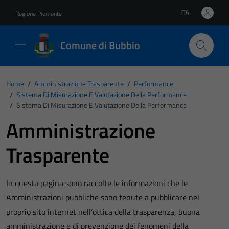
Vai ai contenuti
Vai al footer
ITA
Regione Piemonte
Lingua attiva:
Comune di Bubbio
Home
/
Amministrazione Trasparente
/
Performance
/
Sistema Di Misurazione E Valutazione Della Performance
/
Sistema Di Misurazione E Valutazione Della Performance
Amministrazione
Trasparente
In questa pagina sono raccolte le informazioni che le
Amministrazioni pubbliche sono tenute a pubblicare nel
proprio sito internet nell’ottica della trasparenza, buona
amministrazione e di prevenzione dei fenomeni della